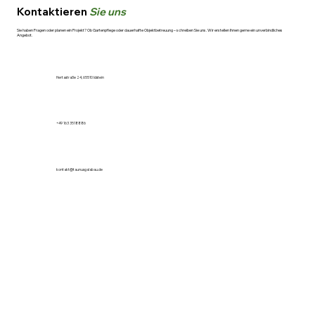
Gegebenheiten an, besprechen Ihre Wünsche
Kontaktieren
Sie uns
und kalkulieren dann einen fairen Preis.
Sie haben Fragen oder planen ein Projekt? Ob Gartenpflege oder dauerhafte Objektbetreuung – schreiben Sie uns. Wir erstellen Ihnen gerne ein unverbindliches
Angebot.
Hertastraße 24, 65510 Idstein
+49 163 3518886
kontakt@taunusgalabau.de