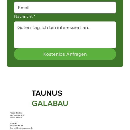
Nachricht
*
Kostenlos Anfragen
TAUNUS
GALABAU
Taunus Galabau
Hertastraße 24
65510 Idstein
Kontakt
0163 3518886
kontakt@taunusgalabau.de