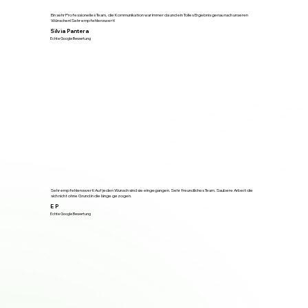
Ein sehr Professionelles Team, die Kommunikation war immer da und ein Tolles Ergebnis genau nach unseren
Wünschen! Sehr empfehlenswert!
Silvia Pantera
Echte Google Bewertung
Sehr empfehlenswert! Auf jeden Wunsch sind sie eingegangen. Sehr freundliches Team. Saubere Arbeit die
sich nicht ohne Grund in die länge gezogen.
E P
Echte Google Bewertung